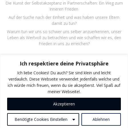
Die Kunst der Selbstakzeptanz in Partnerschaften: Ein Weg zum
inneren Frieden
Auf der Suche nach der Einheit und was haben unsere Eltern
damit zu tun?
Warum tun wir uns so schwer uns selber anzuerkennen, unser
Leben als Wertvoll zu betrachten und wie schaffen wir es, den
Frieden in uns zu erreichen?
Recent Comments
Ich respektiere deine Privatsphäre
Es sind keine Kommentare vorhanden.
Ich liebe Cookies! Du auch? Sie sind klein und leicht
verdaulich. Diese Webseite verwendet jedenfalls welche und
ich würde mich freuen, wenn du sie akzeptierst. Viel Spaß auf
meiner Webseite!.
Akzeptieren
© 2026 Gunter Herrmann. Created for free using
WordPress and
Colibri
Benötigte Cookies Einstellen
Ablehnen