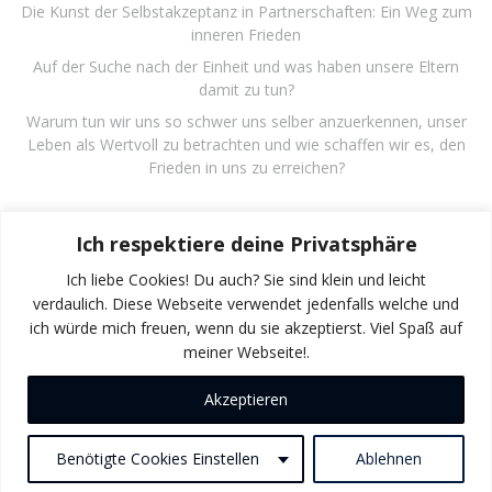
Die Kunst der Selbstakzeptanz in Partnerschaften: Ein Weg zum
inneren Frieden
Auf der Suche nach der Einheit und was haben unsere Eltern
damit zu tun?
Warum tun wir uns so schwer uns selber anzuerkennen, unser
Leben als Wertvoll zu betrachten und wie schaffen wir es, den
Frieden in uns zu erreichen?
Recent Comments
Ich respektiere deine Privatsphäre
Es sind keine Kommentare vorhanden.
Ich liebe Cookies! Du auch? Sie sind klein und leicht
verdaulich. Diese Webseite verwendet jedenfalls welche und
ich würde mich freuen, wenn du sie akzeptierst. Viel Spaß auf
meiner Webseite!.
Akzeptieren
© 2026 Gunter Herrmann. Created for free using
WordPress and
Colibri
Benötigte Cookies Einstellen
Ablehnen